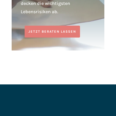
decken die wichtigsten
Lebensrisiken ab.
JETZT BERATEN LASSEN